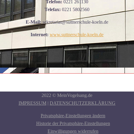
Telefon:
0221 261130
Telefax:
0221 5802560
E-Mail:
sekretariat@suttnerschule-koeln.de
Internet:
www.suttnerschule-koeln.de
2022 © MeinVogelsang.de
IMPRESSUM
|
DATENSCHUTZERKLÄRUNG
Privatsphäre-Einstellungen ändern
Historie der Privatsphäre-Einstellungen
Einwilligungen widerrufen