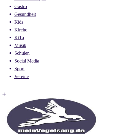
Gastro
Gesundheit
Kids
Kirche
KiTa
Musik
Schulen
Social Media
Sport
Vereine
Toggle
menu