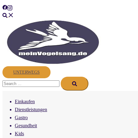
Skip
to
Search
content
UNTERWEGS
Search…
Einkaufen
Dienstleistungen
Gastro
Gesundheit
Kids