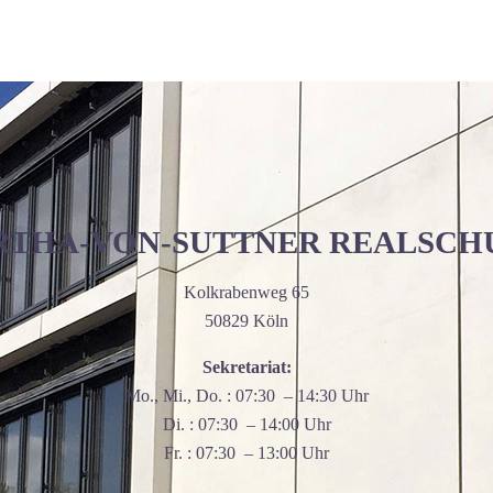
RTHA-VON-SUTTNER REALSCH
Kolkrabenweg 65
50829 Köln
Sekretariat:
Mo., Mi., Do. : 07:30 – 14:30 Uhr
Di. : 07:30 – 14:00 Uhr
Fr. : 07:30 – 13:00 Uhr