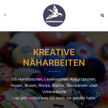
Skip
HOME
BIEST – KREATIVE NÄHARBEITEN
to
Toggle
Sear
content
menu
KREATIVE
NÄHARBEITEN
Ob Handtaschen, Leseknochen, Kulturtaschen,
Hosen, Blusen, Röcke, Kleider, Stirnbänder oder
Unterwäsche
– es gibt nichts was ich noch nie genäht habe.