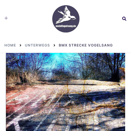
Skip
to
Toggle
Sear
content
menu
HOME
UNTERWEGS
BMX STRECKE VOGELSANG