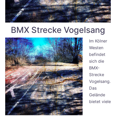
BMX Strecke Vogelsang
Im Kölner
Westen
befindet
sich die
BMX-
Strecke
Vogelsang.
Das
Gelände
bietet viele