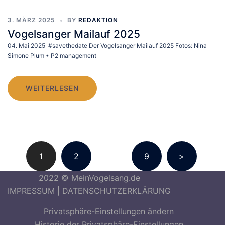
3. MÄRZ 2025
BY
REDAKTION
Vogelsanger Mailauf 2025
04. Mai 2025 #savethedate Der Vogelsanger Mailauf 2025 Fotos: Nina
Simone Plum • P2 management
WEITERLESEN
Seitennummerierung
1
2
…
9
>
der
Beiträge
2022 © MeinVogelsang.de
IMPRESSUM
|
DATENSCHUTZERKLÄRUNG
Privatsphäre-Einstellungen ändern
Historie der Privatsphäre-Einstellungen