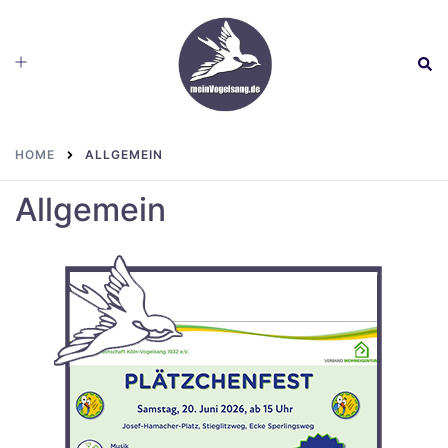
Skip
to
Toggle
Sear
content
menu
HOME
ALLGEMEIN
Allgemein