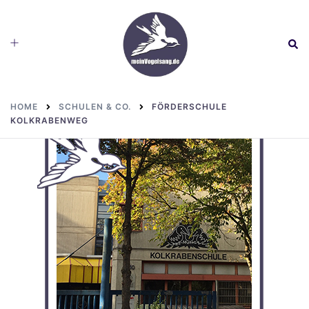
Skip
to
Toggle
Sear
content
menu
HOME
SCHULEN & CO.
FÖRDERSCHULE
KOLKRABENWEG