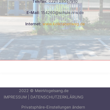
Telefax:
0221 28557910
E-Mail:
154260@schule.nrw.de
Internet:
www.kolkrabenweg.de
2022 © MeinVogelsang.de
IMPRESSUM
|
DATENSCHUTZERKLÄRUNG
Privatsphäre-Einstellungen ändern