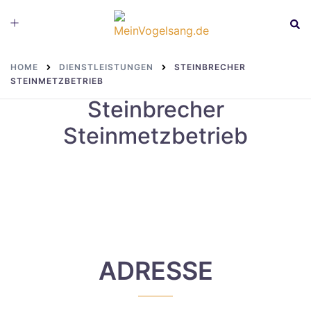
Skip
Toggle
Sear
to
menu
content
HOME
DIENSTLEISTUNGEN
STEINBRECHER
STEINMETZBETRIEB
Steinbrecher
Steinmetzbetrieb
ADRESSE