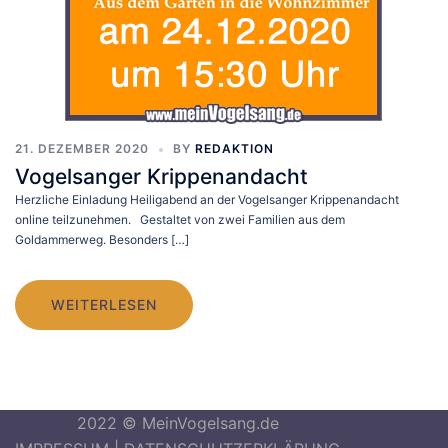
21. DEZEMBER 2020
BY
REDAKTION
Vogelsanger Krippenandacht
Herzliche Einladung Heiligabend an der Vogelsanger Krippenandacht
online teilzunehmen. Gestaltet von zwei Familien aus dem
Goldammerweg. Besonders […]
WEITERLESEN
2022 © MeinVogelsang.de