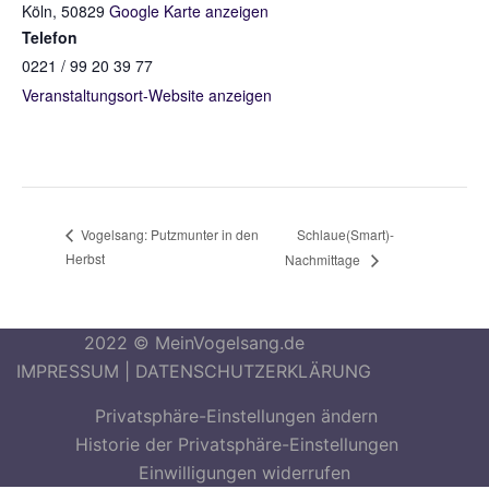
Köln
,
50829
Google Karte anzeigen
Telefon
0221 / 99 20 39 77
Veranstaltungsort-Website anzeigen
Schlaue(Smart)-
Vogelsang: Putzmunter in den
Herbst
Nachmittage
2022 © MeinVogelsang.de
IMPRESSUM
|
DATENSCHUTZERKLÄRUNG
Privatsphäre-Einstellungen ändern
Historie der Privatsphäre-Einstellungen
Einwilligungen widerrufen