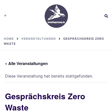
Skip
to
Toggle
Sear
content
menu
HOME
VERANSTALTUNGEN
GESPRÄCHSKREIS ZERO
WASTE
« Alle Veranstaltungen
Diese Veranstaltung hat bereits stattgefunden.
Gesprächskreis Zero
Waste