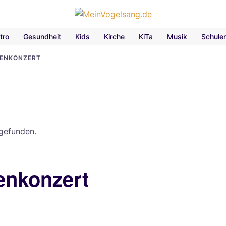
tro
Gesundheit
Kids
Kirche
KiTa
Musik
Schule
HENKONZERT
tgefunden.
enkonzert