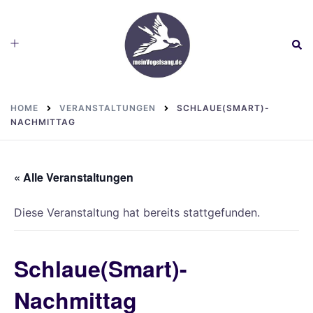
Skip
to
Toggle
Sear
content
menu
HOME
VERANSTALTUNGEN
SCHLAUE(SMART)-
NACHMITTAG
« Alle Veranstaltungen
Diese Veranstaltung hat bereits stattgefunden.
Schlaue(Smart)-
Nachmittag