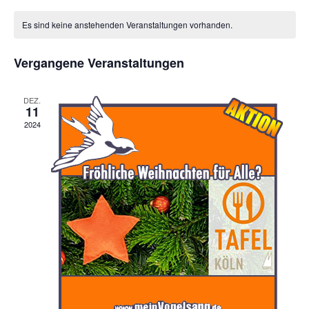
Verans
Datum
Ans
Suche
wählen.
Es sind keine anstehenden Veranstaltungen vorhanden.
Nav
Kalender
und
von
Ansicht
Vergangene Veranstaltungen
Veranstaltungen
Navigat
DEZ.
11
2024