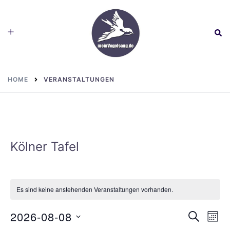
Skip
to
Toggle
Sear
content
menu
HOME
VERANSTALTUNGEN
Kölner Tafel
Es sind keine anstehenden Veranstaltungen vorhanden.
2026-08-08
SUCHE
MON
Ver