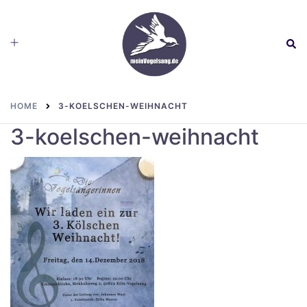
Skip
to
Toggle
Sear
content
menu
HOME
3-KOELSCHEN-WEIHNACHT
3-koelschen-weihnacht