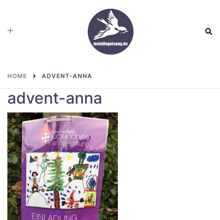
Skip
to
Toggle
Sear
content
menu
HOME
ADVENT-ANNA
advent-anna