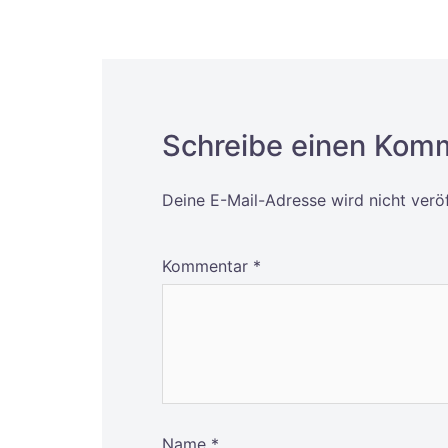
Schreibe einen Kom
Deine E-Mail-Adresse wird nicht veröf
Alternative:
Kommentar
*
Name
*