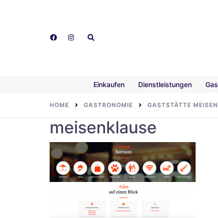
Skip
to
content
Search
Einkaufen
Dienstleistungen
Gas
HOME
GASTRONOMIE
GASTSTÄTTE MEISE
meisenklause