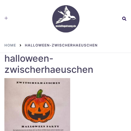
Skip
to
Toggle
Sear
content
menu
HOME
HALLOWEEN-ZWISCHERHAEUSCHEN
halloween-
zwischerhaeuschen