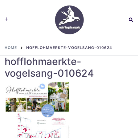
Skip
to
Toggle
Sear
content
menu
HOME
HOFFLOHMAERKTE-VOGELSANG-010624
hofflohmaerkte-
vogelsang-010624