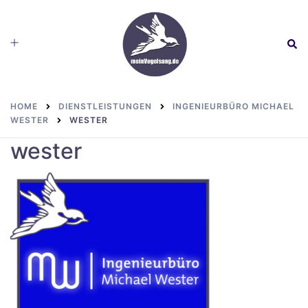
Skip
to
Toggle
Sear
content
menu
HOME
DIENSTLEISTUNGEN
INGENIEURBÜRO MICHAEL
WESTER
WESTER
wester