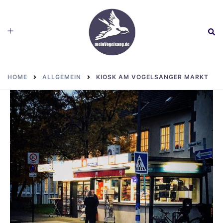
Skip
to
Toggle
Sear
content
menu
HOME
ALLGEMEIN
KIOSK AM VOGELSANGER MARKT