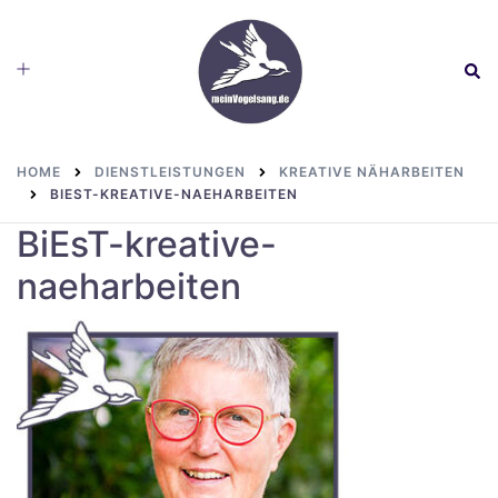
Skip
to
Toggle
Sear
content
menu
HOME
DIENSTLEISTUNGEN
KREATIVE NÄHARBEITEN
BIEST-KREATIVE-NAEHARBEITEN
BiEsT-kreative-
naeharbeiten