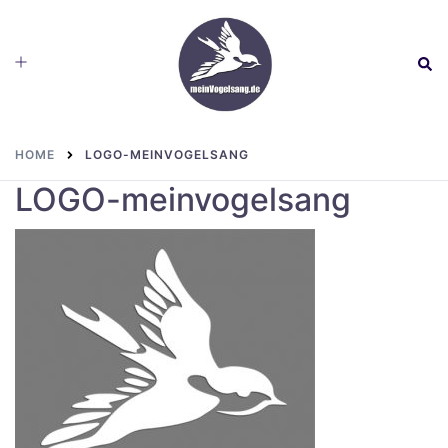
Skip
to
Toggle
Sear
content
menu
HOME
LOGO-MEINVOGELSANG
LOGO-meinvogelsang