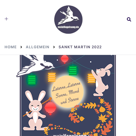
Skip
to
Toggle
Sear
content
menu
HOME
ALLGEMEIN
SANKT MARTIN 2022