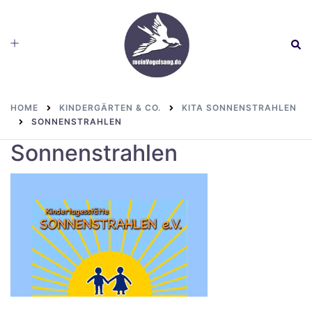
Skip
to
Toggle
Sear
content
menu
HOME
KINDERGÄRTEN & CO.
KITA SONNENSTRAHLEN
SONNENSTRAHLEN
Sonnenstrahlen