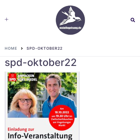
Skip
to
Toggle
Sear
content
menu
HOME
SPD-OKTOBER22
spd-oktober22