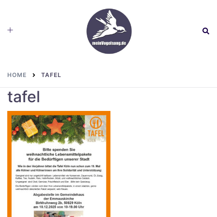
Skip
to
Toggle
Sear
content
menu
HOME
TAFEL
tafel