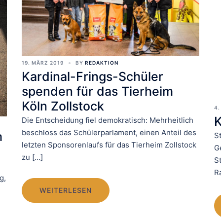
19. MÄRZ 2019
BY
REDAKTION
Kardinal-Frings-Schüler
spenden für das Tierheim
Köln Zollstock
4.
K
Die Entscheidung fiel demokratisch: Mehrheitlich
beschloss das Schülerparlament, einen Anteil des
m
S
letzten Sponsorenlaufs für das Tierheim Zollstock
G
zu […]
S
R
g,
WEITERLESEN