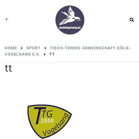
Skip
to
Toggle
Sear
content
menu
HOME
SPORT
TISCH-TENNIS-GEMEINSCHAFT KÖLN-
VOGELSANG E.V.
TT
tt