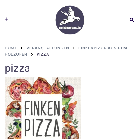
Skip
to
Toggle
Sear
content
menu
HOME
VERANSTALTUNGEN
FINKENPIZZA AUS DEM
HOLZOFEN
PIZZA
pizza