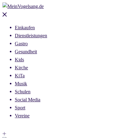
Skip
to
Close
content
menu
Einkaufen
Dienstleistungen
Gastro
Gesundheit
Kids
Kirche
KiTa
Musik
Schulen
Social Media
Sport
Vereine
Toggle