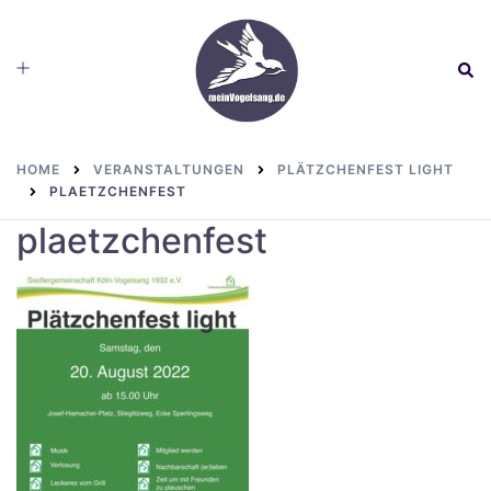
Skip
to
Toggle
Sear
content
menu
HOME
VERANSTALTUNGEN
PLÄTZCHENFEST LIGHT
PLAETZCHENFEST
plaetzchenfest