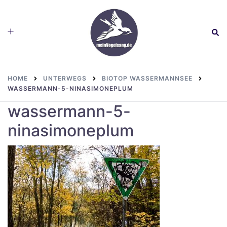
Skip
to
Toggle
Sear
content
menu
HOME
UNTERWEGS
BIOTOP WASSERMANNSEE
WASSERMANN-5-NINASIMONEPLUM
wassermann-5-
ninasimoneplum