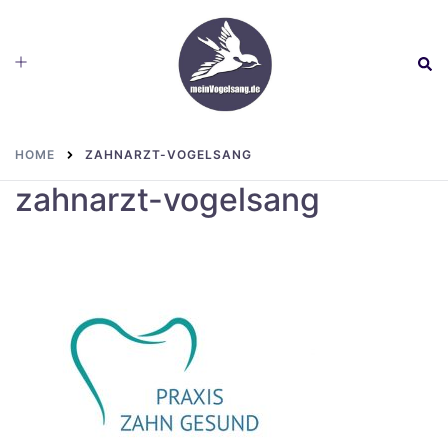
Skip
to
Toggle
Sear
content
menu
HOME
ZAHNARZT-VOGELSANG
zahnarzt-vogelsang