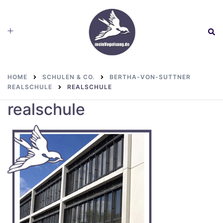
Skip
to
Toggle
Sear
content
menu
HOME
SCHULEN & CO.
BERTHA-VON-SUTTNER
REALSCHULE
REALSCHULE
realschule