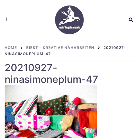
Skip
to
Toggle
Sear
content
menu
HOME
BIEST – KREATIVE NÄHARBEITEN
20210927-
NINASIMONEPLUM-47
20210927-
ninasimoneplum-47