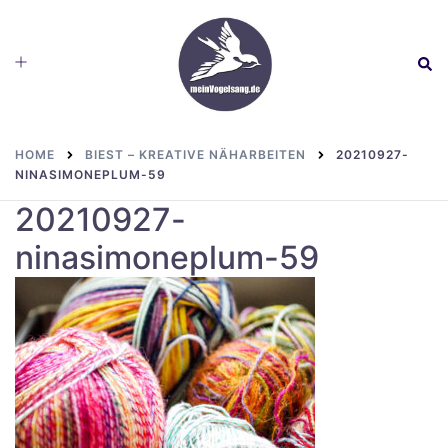
Skip
to
Toggle
Sear
content
menu
HOME
BIEST – KREATIVE NÄHARBEITEN
20210927-
NINASIMONEPLUM-59
20210927-
ninasimoneplum-59