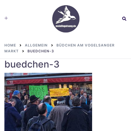
Skip
to
Toggle
Sear
content
menu
HOME
ALLGEMEIN
BÜDCHEN AM VOGELSANGER
MARKT
BUEDCHEN-3
buedchen-3