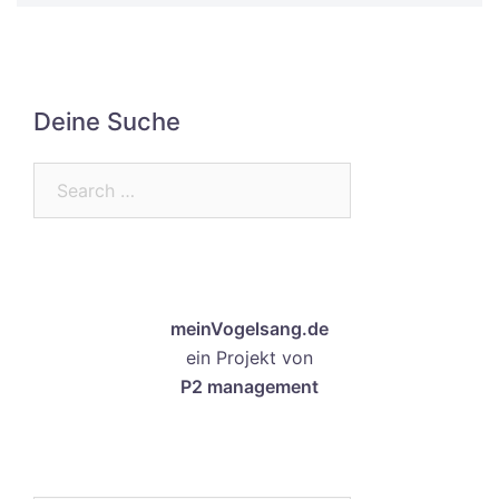
Deine Suche
Search…
meinVogelsang.de
ein Projekt von
P2 management