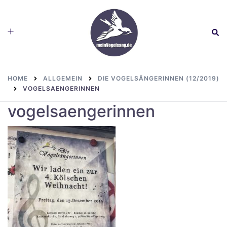
Skip
to
Toggle
Sear
content
menu
HOME
ALLGEMEIN
DIE VOGELSÄNGERINNEN (12/2019)
VOGELSAENGERINNEN
vogelsaengerinnen