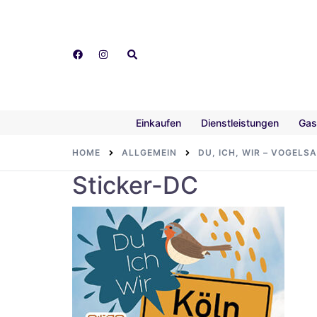
Skip
to
content
Search
Einkaufen
Dienstleistungen
Gas
HOME
ALLGEMEIN
DU, ICH, WIR – VOGELS
Sticker-DC