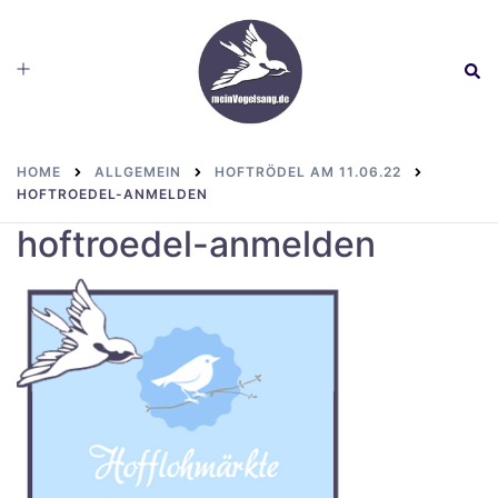
Skip
to
Toggle
Sear
content
menu
HOME
ALLGEMEIN
HOFTRÖDEL AM 11.06.22
HOFTROEDEL-ANMELDEN
hoftroedel-anmelden