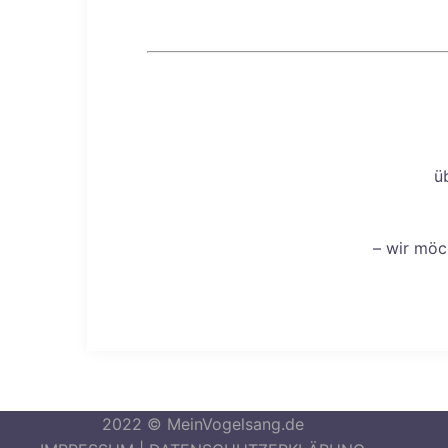
ü
– wir möc
2022 © MeinVogelsang.de