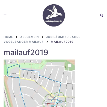
Skip
to
Toggle
Sear
content
menu
HOME
ALLGEMEIN
JUBILÄUM: 10 JAHRE
VOGELSANGER MAILAUF
MAILAUF2019
mailauf2019