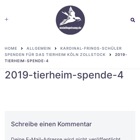
Skip
to
Toggle
Sear
content
menu
HOME
ALLGEMEIN
KARDINAL-FRINGS-SCHÜLER
SPENDEN FÜR DAS TIERHEIM KÖLN ZOLLSTOCK
2019-
TIERHEIM-SPENDE-4
2019-tierheim-spende-4
Schreibe einen Kommentar
Deine E-Mail-Adresse wird nicht veröffentlicht.
Alternative: